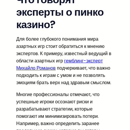
эксперты о пинко
казино?
Для более глубокого понимания мира
азартных игр стоит обратиться к мнению
экспертов. К примеру, известный ведущий в
области азартных игр
гемблинг-эксперт
Михайло Романов
подчеркивает, что важно
подходить к играм с умом и не позволять
эмоциям брать верх над здравым смыслом.
Многие профессионалы отмечают, что
успешные игроки осознают риски и
разрабатывают стратегии, которые
помогают им минимизировать потери.
Например, важно определить заранее