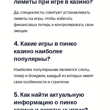
лимиты при игре в казино?
Да, специалисты советуют устанавливать
лимиты на игры, чтобы избегать
финансовых потерь и контролировать свои
эмоции.
4. Какие игры в пинко
казино наиболее
популярны?
Наиболее популярными являются слоты,
покер и блэкджек, каждый из которых имеет
свои особенности и стратегии.
5. Как найти актуальную
информацию о пинко
казино и азартных играх?