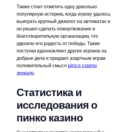
Также стоит отметить одну довольно
популярную историю, когда игроку удалось
выиграть крупный джекпот на автоматах и
он решил сделать пожертвование в
благотворительную организацию, что
удвоило его радость от победы. Такие
поступки вдохновляют других игроков на
добрые дела и придают азартным играм
положительный смысл
pinco casino
зеркало
.
Статистика и
исследования о
пинко казино