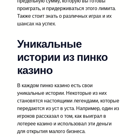
предельную сумму, которую вы готовы
проиграть, и придерживаться этого лимита.
Также стоит знать о различных играх и их
шансах на успех.
Уникальные
истории из пинко
казино
В каждом пинко казино есть свои
уникальные истории. Некоторые из них
становятся настоящими легендами, которые
передаются из уст в уста. Например, один из
игроков рассказал о том, как выиграл в
лотерее казино и использовал эти деньги
для открытия малого бизнеса.