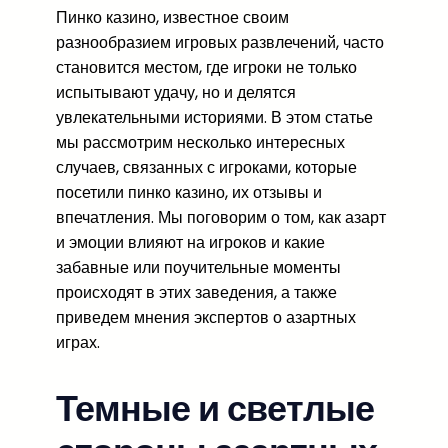
Пинко казино, известное своим
разнообразием игровых развлечений, часто
становится местом, где игроки не только
испытывают удачу, но и делятся
увлекательными историями. В этом статье
мы рассмотрим несколько интересных
случаев, связанных с игроками, которые
посетили пинко казино, их отзывы и
впечатления. Мы поговорим о том, как азарт
и эмоции влияют на игроков и какие
забавные или поучительные моменты
происходят в этих заведения, а также
приведем мнения экспертов о азартных
играх.
Темные и светлые