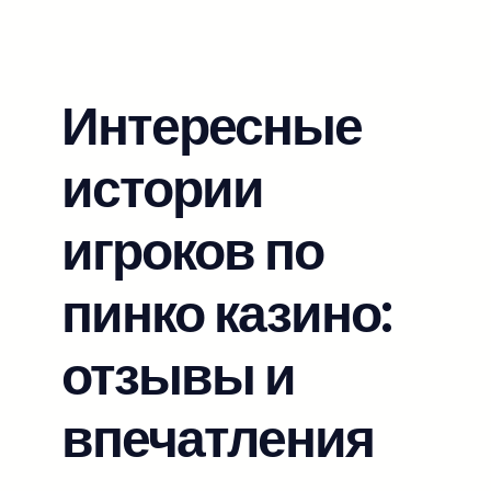
Интересные
истории
игроков по
пинко казино:
отзывы и
впечатления