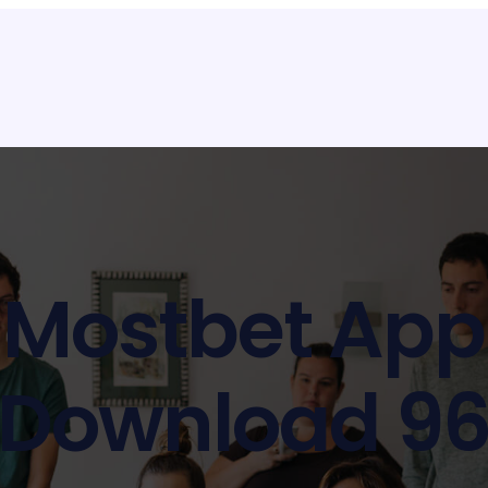
Mostbet App
Download 9