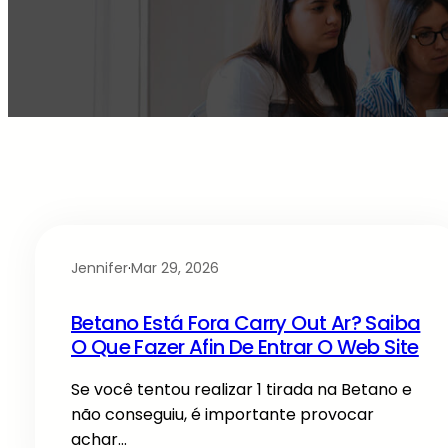
Jennifer
·
Mar 29, 2026
Betano Está Fora Carry Out Ar? Saiba
O Que Fazer Afin De Entrar O Web Site
Se você tentou realizar 1 tirada na Betano e
não conseguiu, é importante provocar
achar…