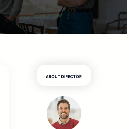
ABOUT DIRECTOR