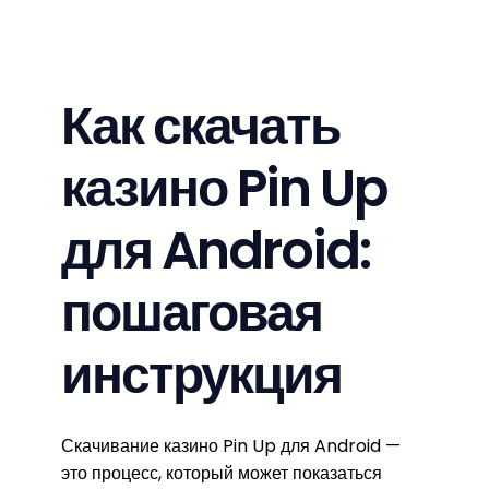
Как скачать
казино Pin Up
для Android:
пошаговая
инструкция
Скачивание казино Pin Up для Android —
это процесс, который может показаться