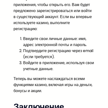
приложения, чтобы открыть его. Вам будет
предложено зарегистрироваться или войти
в существующий аккаунт. Если вы впервые
используете казино, выполните
регистрацию:
Введите свои личные данные: имя,
адрес электронной почты и пароль.
Подтвердите регистрацию через email
(если требуется).
Войдите в приложение, используя свои
учетные данные.
Теперь вы можете наслаждаться всеми
функциями казино, включая игры на деньги,
бонусы и акции.
Заключение