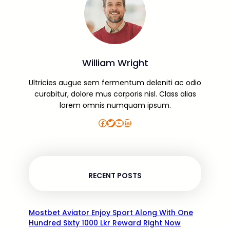
William Wright
Ultricies augue sem fermentum deleniti ac odio
curabitur, dolore mus corporis nisl. Class alias
lorem omnis numquam ipsum.
Facebook
Twitter
YouTube
LinkedIn
RECENT POSTS
Mostbet Aviator Enjoy Sport Along With One
Hundred Sixty 1000 Lkr Reward Right Now