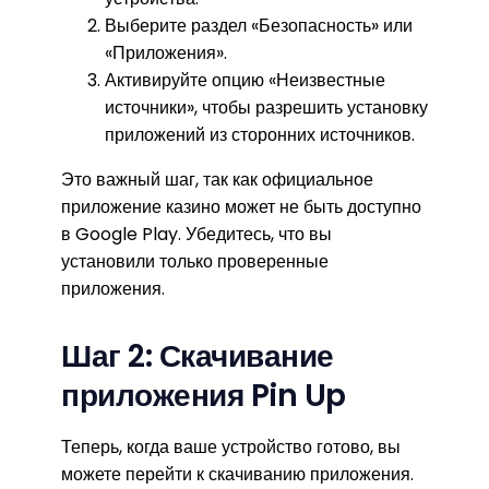
Выберите раздел «Безопасность» или
«Приложения».
Активируйте опцию «Неизвестные
источники», чтобы разрешить установку
приложений из сторонних источников.
Это важный шаг, так как официальное
приложение казино может не быть доступно
в Google Play. Убедитесь, что вы
установили только проверенные
приложения.
Шаг 2: Скачивание
приложения Pin Up
Теперь, когда ваше устройство готово, вы
можете перейти к скачиванию приложения.