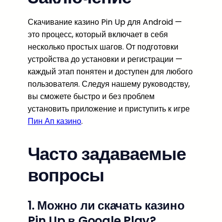
Скачивание казино Pin Up для Android —
это процесс, который включает в себя
несколько простых шагов. От подготовки
устройства до установки и регистрации —
каждый этап понятен и доступен для любого
пользователя. Следуя нашему руководству,
вы сможете быстро и без проблем
установить приложение и приступить к игре
Пин Ап казино
.
Часто задаваемые
вопросы
1. Можно ли скачать казино
Pin Up в Google Play?