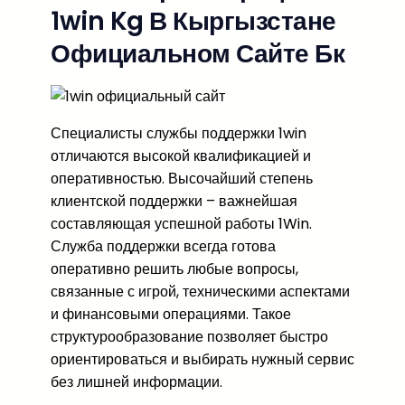
1win Kg В Кыргызстане
Официальном Сайте Бк
Специалисты службы поддержки 1win
отличаются высокой квалификацией и
оперативностью. Высочайший степень
клиентской поддержки – важнейшая
составляющая успешной работы 1Win.
Служба поддержки всегда готова
оперативно решить любые вопросы,
связанные с игрой, техническими аспектами
и финансовыми операциями. Такое
структурообразование позволяет быстро
ориентироваться и выбирать нужный сервис
без лишней информации.