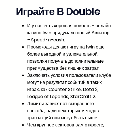
Играйте В Double
И у нас есть хорошая новость – онлайн
казино 1win придумало новый Авиатор
– Speed-n-cash.
Промокоды делают игру на 1win еще
более выгодной и увлекательной,
позволяя получать дополнительные
преимущества без лишних затрат.
Заключать условия пользователи клуба
могут на результат событий в таких
играх, как Counter Strike, Dota 2,
League of Legends, StarCraft 2.
Лимиты зависят от выбранного
способа, ради некоторых методов
транзакций они могут быть выше.
Чем крупнее секторов вам откроете,