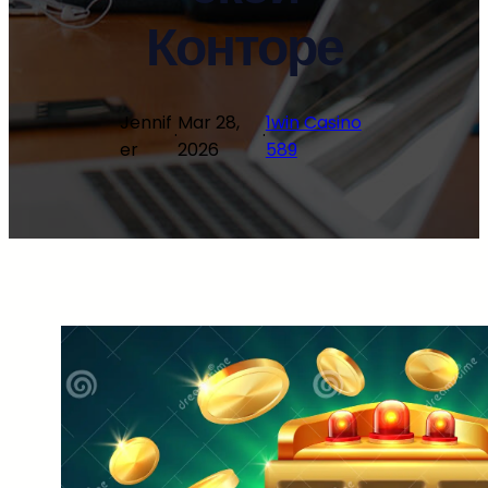
Конторе
Jennif
Mar 28,
1win Casino
·
·
er
2026
589