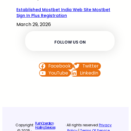
Established Mostbet India Web Site Mostbet
Sign In Plus Registration
March 29, 2026
FOLLOW US ON
Facebook
Twitter
YouTube
LinkedIn
PushOperation
Copyright
· All rights reserved
Privacy
Hosting Services
© 2025 ·
Policy
|
Terms Of Service