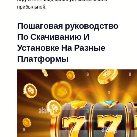
прибыльной.
Пошаговая руководство
По Скачиванию И
Установке На Разные
Платформы