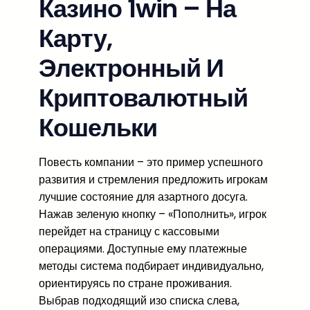
Казино 1win – На
Карту,
Электронный И
Криптовалютный
Кошельки
Повесть компании – это пример успешного
развития и стремления предложить игрокам
лучшие состояние для азартного досуга.
Нажав зеленую кнопку – «Пополнить», игрок
перейдет на страницу с кассовыми
операциями. Доступные ему платежные
методы система подбирает индивидуально,
ориентируясь по стране проживания.
Выбрав подходящий изо списка слева,