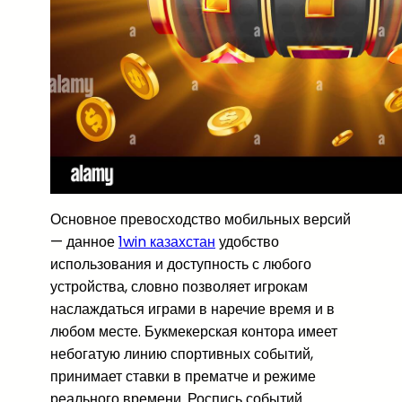
Основное превосходство мобильных версий
— данное
1win казахстан
удобство
использования и доступность с любого
устройства, словно позволяет игрокам
наслаждаться играми в наречие время и в
любом месте. Букмекерская контора имеет
небогатую линию спортивных событий,
принимает ставки в прематче и режиме
реального времени. Роспись событий