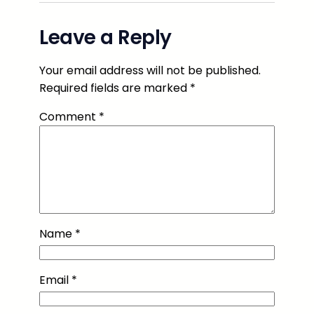
Leave a Reply
Your email address will not be published.
Required fields are marked
*
Comment
*
Name
*
Email
*