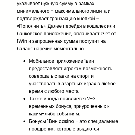
указывает нужную сумму в рамках
минимального – максимального лимита и
подтверждает транзакцию кнопкой –
«Пополнить». Далее перейдя в кошелек или
банковское приложение, оплачивает счет от
1Win и запрошенная сумма поступит на
баланс наречие моментально.
Мобильное приложение 1вин
предоставляет игрокам возможность
совершать ставки на спорт и
участвовать в азартных играх в любое
время с любого места.
Также иногда появляется 2–3
временных бонуса, приуроченных к
каким-либо событиям.
Бонусы 1Вин casino – это специальные
поощрения, которые выдаются