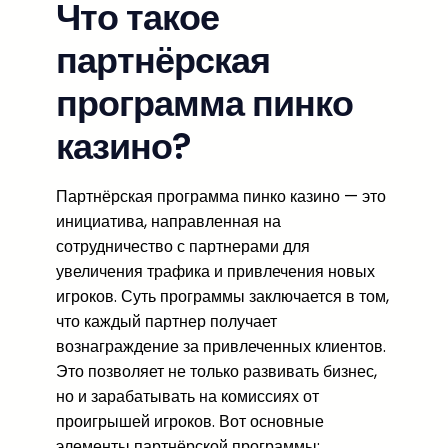
Что такое
партнёрская
программа пинко
казино?
Партнёрская программа пинко казино — это
инициатива, направленная на
сотрудничество с партнерами для
увеличения трафика и привлечения новых
игроков. Суть программы заключается в том,
что каждый партнер получает
вознаграждение за привлеченных клиентов.
Это позволяет не только развивать бизнес,
но и зарабатывать на комиссиях от
проигрышей игроков. Вот основные
элементы партнёрской программы: