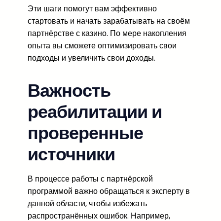
Эти шаги помогут вам эффективно
стартовать и начать зарабатывать на своём
партнёрстве с казино. По мере накопления
опыта вы сможете оптимизировать свои
подходы и увеличить свои доходы.
Важность
реабилитации и
проверенные
источники
В процессе работы с партнёрской
программой важно обращаться к эксперту в
данной области, чтобы избежать
распространённых ошибок. Например,