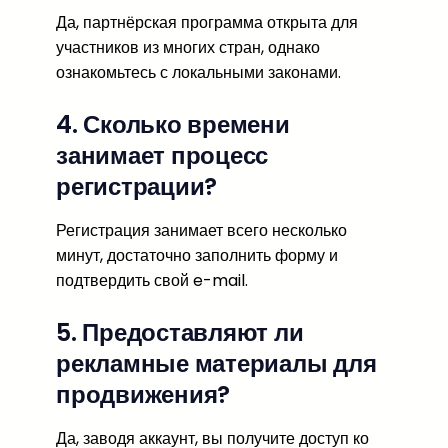
Да, партнёрская программа открыта для
участников из многих стран, однако
ознакомьтесь с локальными законами.
4. Сколько времени
занимает процесс
регистрации?
Регистрация занимает всего несколько
минут, достаточно заполнить форму и
подтвердить свой e-mail.
5. Предоставляют ли
рекламные материалы для
продвижения?
Да, заводя аккаунт, вы получите доступ ко