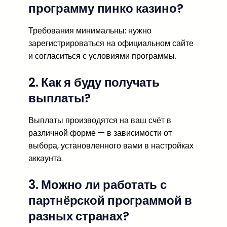
программу пинко казино?
Требования минимальны: нужно
зарегистрироваться на официальном сайте
и согласиться с условиями программы.
2. Как я буду получать
выплаты?
Выплаты производятся на ваш счёт в
различной форме — в зависимости от
выбора, установленного вами в настройках
аккаунта.
3. Можно ли работать с
партнёрской программой в
разных странах?