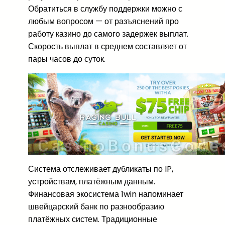
Обратиться в службу поддержки можно с
любым вопросом — от разъяснений про
работу казино до самого задержек выплат.
Скорость выплат в среднем составляет от
пары часов до суток.
Система отслеживает дубликаты по IP,
устройствам, платёжным данным.
Финансовая экосистема 1win напоминает
швейцарский банк по разнообразию
платёжных систем. Традиционные