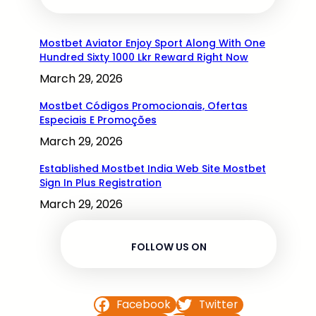
Mostbet Aviator Enjoy Sport Along With One
Hundred Sixty 1000 Lkr Reward Right Now
March 29, 2026
Mostbet Códigos Promocionais, Ofertas
Especiais E Promoções
March 29, 2026
Established Mostbet India Web Site Mostbet
Sign In Plus Registration
March 29, 2026
FOLLOW US ON
Facebook
Twitter