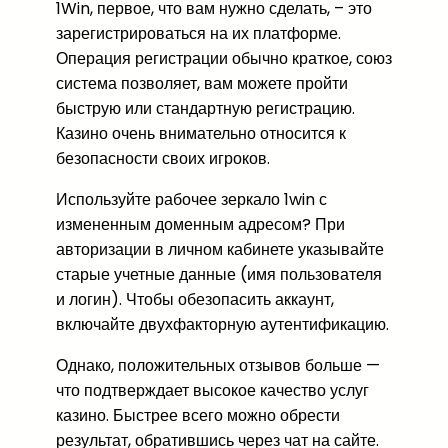
1Win, первое, что вам нужно сделать, – это
зарегистрироваться на их платформе.
Операция регистрации обычно краткое, союз
система позволяет, вам можете пройти
быструю или стандартную регистрацию.
Казино очень внимательно относится к
безопасности своих игроков.
Используйте рабочее зеркало 1win с
измененным доменным адресом? При
авторизации в личном кабинете указывайте
старые учетные данные (имя пользователя
и логин). Чтобы обезопасить аккаунт,
включайте двухфакторную аутентификацию.
Однако, положительных отзывов больше —
что подтверждает высокое качество услуг
казино. Быстрее всего можно обрести
результат, обратившись через чат на сайте.