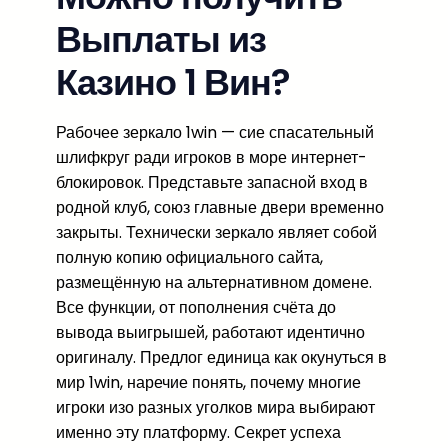
Выплаты из
Казино 1 Вин?
Рабочее зеркало 1win — сие спасательный
шлифкруг ради игроков в море интернет-
блокировок. Представьте запасной вход в
родной клуб, союз главные двери временно
закрыты. Технически зеркало являет собой
полную копию официального сайта,
размещённую на альтернативном домене.
Все функции, от пополнения счёта до
вывода выигрышей, работают идентично
оригиналу. Предлог единица как окунуться в
мир 1win, наречие понять, почему многие
игроки изо разных уголков мира выбирают
именно эту платформу. Секрет успеха