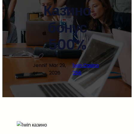
Казино
бонус
500%
Jennif
Mar 29,
1win Casino
·
·
er
2026
256