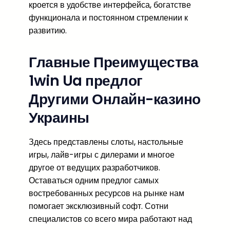
кроется в удобстве интерфейса, богатстве
функционала и постоянном стремлении к
развитию.
Главные Преимущества
1win Ua предлог
Другими Онлайн-казино
Украины
Здесь представлены слоты, настольные
игры, лайв-игры с дилерами и многое
другое от ведущих разработчиков.
Оставаться одним предлог самых
востребованных ресурсов на рынке нам
помогает эксклюзивный софт. Сотни
специалистов со всего мира работают над