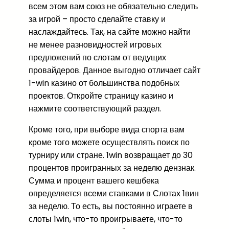
всем этом вам союз не обязательно следить
за игрой – просто сделайте ставку и
наслаждайтесь. Так, на сайте можно найти
не менее разновидностей игровых
предложений по слотам от ведущих
провайдеров. Данное выгодно отличает сайт
1-win казино от большинства подобных
проектов. Откройте страницу казино и
нажмите соответствующий раздел.
Кроме того, при выборе вида спорта вам
кроме того можете осуществлять поиск по
турниру или стране. 1win возвращает до 30
процентов проигранных за неделю дензнак.
Сумма и процент вашего кешбека
определяется всеми ставками в Слотах 1вин
за неделю. То есть, вы постоянно играете в
слоты 1win, что-то проигрываете, что-то