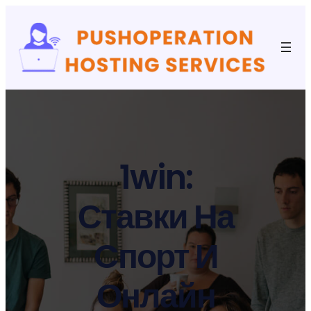
Skip
to
content
1win:
Ставки На
Cпорт И
Онлайн