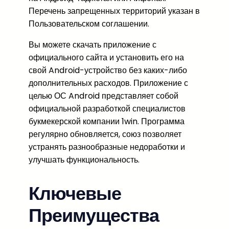
Перечень запрещенных территорий указан в
Пользовательском соглашении.
Вы можете скачать приложение с
официального сайта и установить его на
свой Android-устройство без каких-либо
дополнительных расходов. Приложение с
целью ОС Android представляет собой
официальной разработкой специалистов
букмекерской компании 1win. Программа
регулярно обновляется, союз позволяет
устранять разнообразные недоработки и
улучшать функциональность.
Ключевые
Преимущества