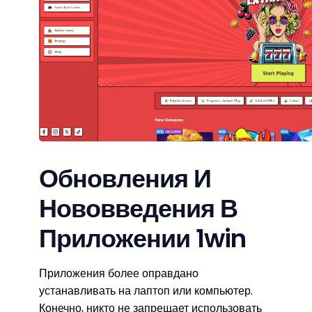
Обновления И
Нововведения В
Приложении 1win
Приложения более оправдано
устанавливать на лаптоп или компьютер.
Конечно, никто не запрещает использовать