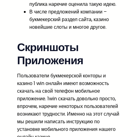
публика наречие оценила такую идею.
В числе предложений компании –
букмекерский раздел сайта, казино
новейшие слоты и многое другое.
Скриншоты
Приложения
Пользователи букмекерской конторы и
казино 1 win онлайн имеют возможность
скачать на свой телефон мобильное
приложение. 1win скачать довольно просто,
впрочем, наречие некоторых пользователей
возникают трудности. Именно на этот случай
мы решили написать инструкцию по
установке мобильного приложения нашего
онлайн казино.