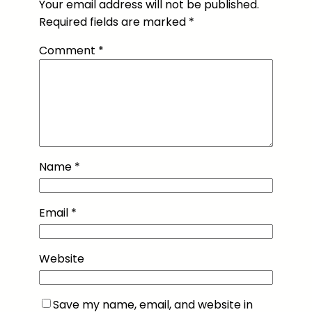
Your email address will not be published.
Required fields are marked
*
Comment
*
Name
*
Email
*
Website
Save my name, email, and website in