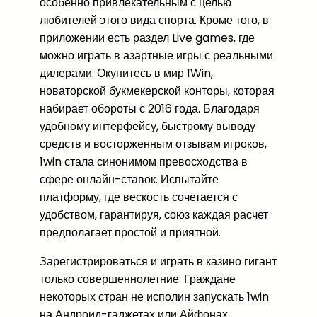
особенно привлекательным с целью
любителей этого вида спорта. Кроме того, в
приложении есть раздел Live games, где
можно играть в азартные игры с реальными
дилерами. Окунитесь в мир 1Win,
новаторской букмекерской конторы, которая
набирает обороты с 2016 года. Благодаря
удобному интерфейсу, быстрому выводу
средств и восторженным отзывам игроков,
1win стала синонимом превосходства в
сфере онлайн-ставок. Испытайте
платформу, где вескость сочетается с
удобством, гарантируя, союз каждая расчет
предполагает простой и приятной.
Зарегистрироваться и играть в казино гигант
только совершеннолетние. Граждане
некоторых стран не исполин запускать 1win
на Андроид-гаджетах или Айфонах.