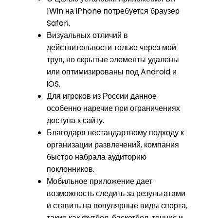
1Win на iPhone потребуется браузер
Safari.
Визуальных отличий в
действительности только через мой
труп, но скрытые элементы удалены
или оптимизированы под Android и
iOS.
Для игроков из России данное
особенно наречие при ограничениях
доступа к сайту.
Благодаря нестандартному подходу к
организации развлечений, компания
быстро набрала аудиторию
поклонников.
Мобильное приложение дает
возможность следить за результатами
и ставить на популярные виды спорта,
такие как футбол, баскетбол, теннис и