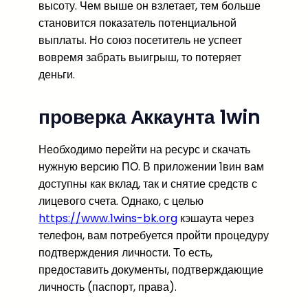
высоту. Чем выше он взлетает, тем больше
становится показатель потенциальной
выплаты. Но союз посетитель не успеет
вовремя забрать выигрыш, то потеряет
деньги.
проверка Аккаунта 1win
Необходимо перейти на ресурс и скачать
нужную версию ПО. В приложении 1вин вам
доступны как вклад, так и снятие средств с
лицевого счета. Однако, с целью
https://www.1wins-bk.org
кэшаута через
телефон, вам потребуется пройти процедуру
подтверждения личности. То есть,
предоставить документы, подтверждающие
личность (паспорт, права).