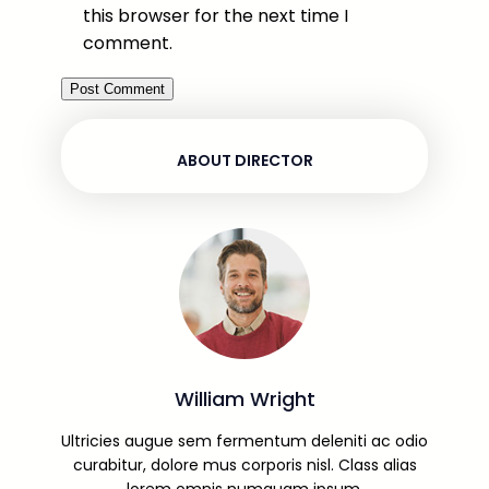
this browser for the next time I
comment.
ABOUT DIRECTOR
William Wright
Ultricies augue sem fermentum deleniti ac odio
curabitur, dolore mus corporis nisl. Class alias
lorem omnis numquam ipsum.