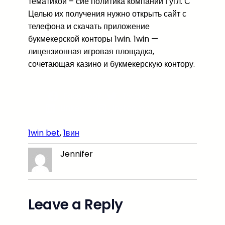
тематикой – сие политика компании Гугл. С
Целью их получения нужно открыть сайт с
телефона и скачать приложение
букмекерской конторы 1win. 1win —
лицензионная игровая площадка,
сочетающая казино и букмекерскую контору.
Facebook
Twitter
LinkedIn
Instagram
1win bet
, 
1вин
Jennifer
Leave a Reply