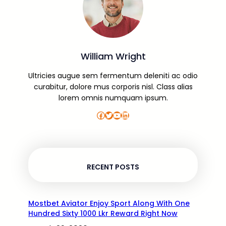
William Wright
Ultricies augue sem fermentum deleniti ac odio
curabitur, dolore mus corporis nisl. Class alias
lorem omnis numquam ipsum.
Facebook
Twitter
YouTube
LinkedIn
RECENT POSTS
Mostbet Aviator Enjoy Sport Along With One
Hundred Sixty 1000 Lkr Reward Right Now