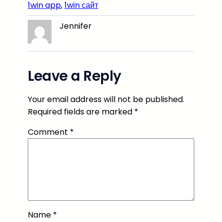
1win app
, 
1win сайт
Jennifer
Leave a Reply
Your email address will not be published.
Required fields are marked
*
Comment
*
Name
*