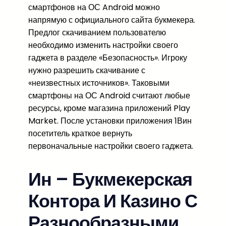
смартфонов на ОС Android можно
напрямую с официального сайта букмекера.
Предлог скачиванием пользователю
необходимо изменить настройки своего
гаджета в разделе «Безопасность». Игроку
нужно разрешить скачивание с
«неизвестных источников». Таковыми
смартфоны на ОС Android считают любые
ресурсы, кроме магазина приложений Play
Market. После установки приложения 1Вин
посетитель краткое вернуть
первоначальные настройки своего гаджета.
Ин – Букмекерская
Контора И Казино С
Разнообразными