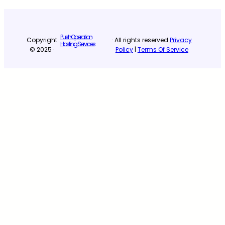
PushOperation
Copyright
· All rights reserved
Privacy
Hosting Services
© 2025 ·
Policy
|
Terms Of Service