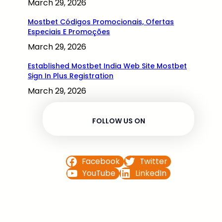
March 29, 2026
Mostbet Códigos Promocionais, Ofertas
Especiais E Promoções
March 29, 2026
Established Mostbet India Web Site Mostbet
Sign In Plus Registration
March 29, 2026
FOLLOW US ON
Facebook
Twitter
YouTube
LinkedIn