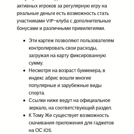
активных игроков за регулярную игру на
реальные деньги есть возможность стать
участниками VIP-клуба с дополнительные
бонусами и различными привилегиями.
Эти картеж позволяют пользователям
контролировать свои расходы,
загружая на карту фиксированную
сумму.
Несмотря на возраст букмекера, в
индекс абрис вошли многие
популярные и зарубежные виды
спорта.
Ссылки ниже ведут на официальное
зеркало, на соответствующий раздел.
К Тому Же существует возможность
скачивания приложения для гаджетов
на ОС iOS.