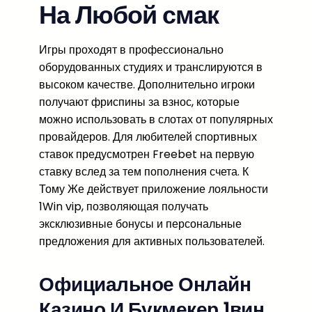
На Любой смак
Игры проходят в профессионально
оборудованных студиях и транслируются в
высоком качестве. Дополнительно игроки
получают фриспины за взнос, которые
можно использовать в слотах от популярных
провайдеров. Для любителей спортивных
ставок предусмотрен Freebet на первую
ставку вслед за тем пополнения счета. К
Тому Же действует приложение лояльности
1Win vip, позволяющая получать
эксклюзивные бонусы и персональные
предложения для активных пользователей.
Официальное Онлайн
Казино И Букмекер 1вин