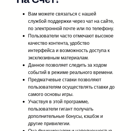
Вам можете связаться с нашей
службой поддержки через чат на сайте,
по электронной почте или по телефону.
Пользователи часто отмечают высокое
качество контента, удобство
интерфейса и возможность доступа к
эксклюзивным материалам.
Данное позволяет следить за ходом
событий в режиме реального времени.
Предматчевые ставки позволяют
пользователям осуществлять ставки до
самого основы игры.
Участвуя в этой программе,
пользователи гигант получать
дополнительные бонусы, кэшбэк и
другие привилегии.
Она функционалом и наполненностью