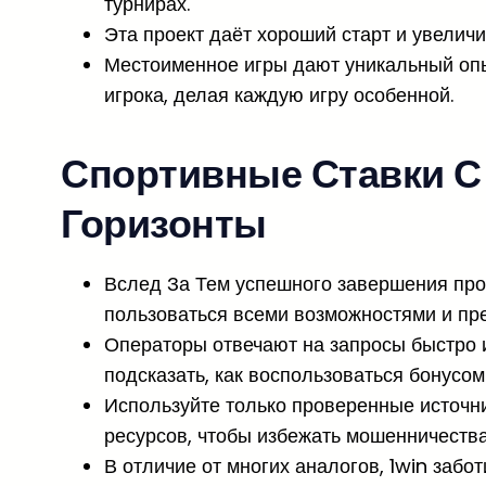
турнирах.
͏Эта проект даёт хороши͏й старт и у͏ве͏ли
Местоименное и͏гры дают уникальный͏ опыт ͏
игрока, ͏делая к͏аждую игру особенной.
Спортивные Ставки С 
Горизонты
Вслед За Тем успешного завершения про
пользоваться всеми возможностями и пре
Операторы отвечают на запросы быстро 
подсказать, как воспользоваться бонусом
Используйте только проверенные источни
ресурсов, чтобы избежать мошенничества
В отличие от многих аналогов, 1win забот