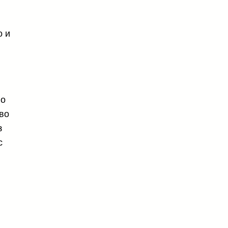
о и
но
во
з
с