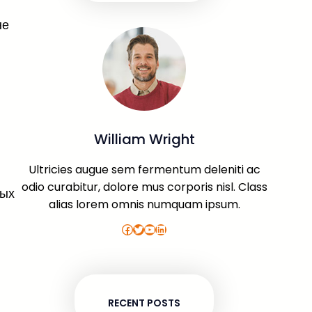
не
в
William Wright
Ultricies augue sem fermentum deleniti ac
odio curabitur, dolore mus corporis nisl. Class
ных
alias lorem omnis numquam ipsum.
Facebook
Twitter
YouTube
LinkedIn
RECENT POSTS