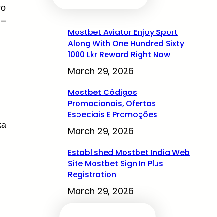
то
 –
Mostbet Aviator Enjoy Sport
Along With One Hundred Sixty
1000 Lkr Reward Right Now
March 29, 2026
Mostbet Códigos
я
Promocionais, Ofertas
Especiais E Promoções
ка
March 29, 2026
Established Mostbet India Web
Site Mostbet Sign In Plus
Registration
March 29, 2026