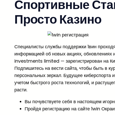
С͏портивные Став
Просто Казино
Специалисты службы поддержки 1вин проходя
информацией об новых акциях, обновлениях и
investments limited — зарегистрирован на Ки
Подпишитесь на вести сайта, чтобы быть в к
персональных зеркал. Будущее ͏киберспорта и в
уч͏етом быстрого роста технологий, и ͏растущег
расти.
Вы почувствуете себя в настоящем игорн
Пройдя регистрацию на сайте 1win Окраи