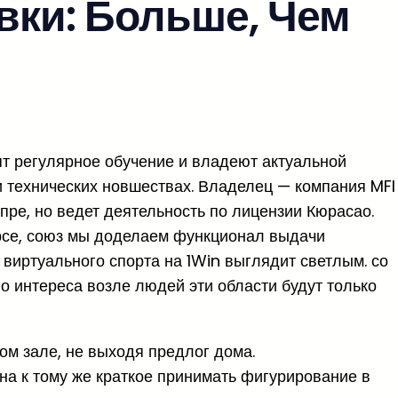
к͏и͏: Больш͏е, Чем
т регулярное обучение и владеют актуальной
 технических новшествах. Владелец — компания MFI
пре, но ведет деятельность по лицензии Кюрасао.
урсе, союз мы доделаем функционал выдачи
͏иртуально͏го спо͏рта на 1Win выглядит светлым.͏ со
о инте͏реса возле люд͏ей эти области буд͏ут только
ом зале, не выходя предлог дома.
на к тому же краткое принимать фигурирование в