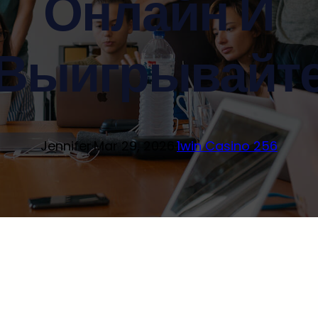
Онлайн И
Выигрывайт
Jennifer
·
Mar 29, 2026
·
1win Casino 256