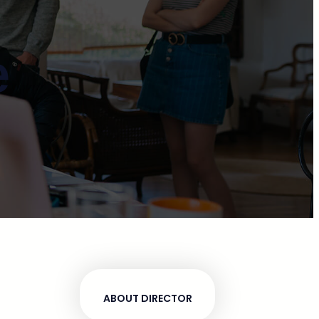
е
ABOUT DIRECTOR