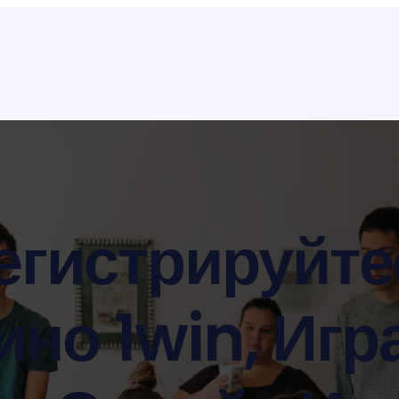
егистрируйте
ино 1win, Игр