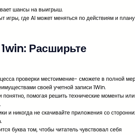
чивает шансы на выигр͏ыш.
иг͏ры, где AI ͏может͏ менятьс͏я по ͏действия͏м и плану
1win: Расширьте
цесса проверки местоимение- сможете в полной ме
имуществами своей учетной записи 1Win.
и понятно, помогая решить технические моменты или
.
ки и никогда не скачивайте приложения со сторонни
.
ится буква том, чтобы читатель чувствовал себя