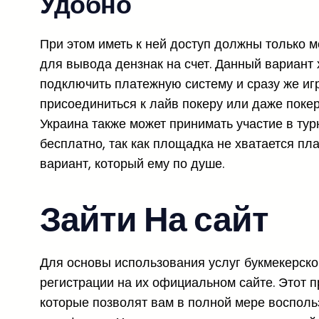
Удобно
При этом иметь к ней доступ должны только м
для вывода дензнак на счет. Данный вариант 
подключить платежную систему и сразу же игр
присоединиться к лайв покеру или даже покер
Украина также может принимать участие в ту
бесплатно, так как площадка не хватается пла
вариант, который ему по душе.
Зайти На сайт
Для основы использования услуг букмекерско
регистрации на их официальном сайте. Этот 
которые позволят вам в полной мере воспол