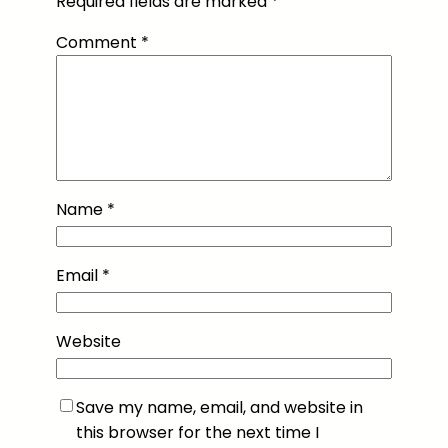
Required fields are marked
*
Comment
*
Name
*
Email
*
Website
Save my name, email, and website in
this browser for the next time I