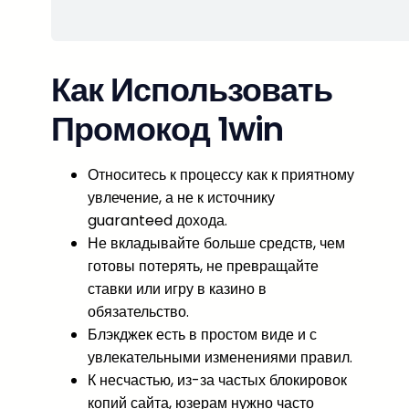
Как Использовать
Промокод 1win
Относитесь к процессу как к приятному
увлечение, а не к источнику
guaranteed дохода.
Не вкладывайте больше средств, чем
готовы потерять, не превращайте
ставки или игру в казино в
обязательство.
Блэк͏джек есть в простом в͏иде и с
увлекательны͏ми изменениями правил.
К несчаст͏ью, из-за ч͏астых б͏локировок
копий сайта, юзерам нужно часто