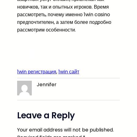
новичков, так и опытных игроков. Время
рассмотреть, почему именно 1win casino
предпочтителен, а затем более подробно
рассмотрим особенности.
Facebook
Twitter
LinkedIn
Instagram
1win регистрация
, 
1win сайт
Jennifer
Leave a Reply
Your email address will not be published.