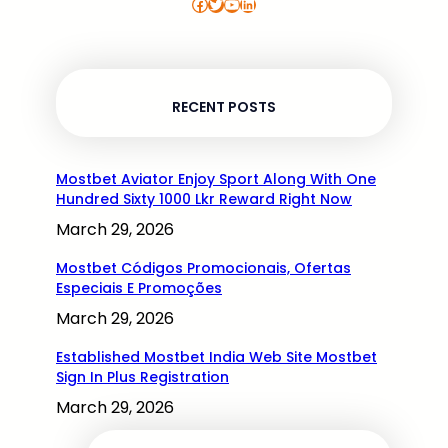
Facebook
Twitter
YouTube
LinkedIn
RECENT POSTS
Mostbet Aviator Enjoy Sport Along With One
Hundred Sixty 1000 Lkr Reward Right Now
March 29, 2026
Mostbet Códigos Promocionais, Ofertas
Especiais E Promoções
March 29, 2026
Established Mostbet India Web Site Mostbet
Sign In Plus Registration
March 29, 2026