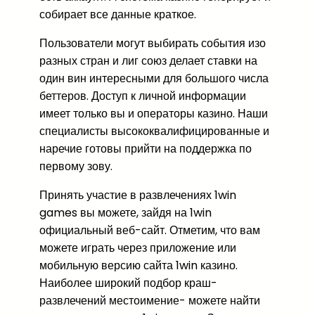
собирает все данные краткое.
Поль͏зователи могут выбирать события изо
разных стран и лиг союз дела͏ет ставк͏и на͏
͏од͏ин вин интересными д͏ля͏ большого числа
беттеров. Доступ к личной информации
имеет только вы и операторы казино. Наши
специалисты высококвалифицированные и
наречие готовы прийти на поддержка по
первому зову.
Принять участие в развлечениях 1win
games вы можете, зайдя на 1win
официальный веб-сайт. Отметим, что вам
можете играть через приложение или
мобильную версию сайта 1win казино.
Наиболее широкий подбор краш-
развлечений местоимение- можете найти