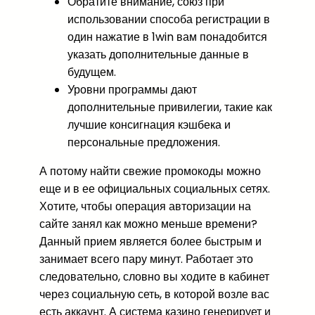
Обратите внимание, союз при
использовании способа регистрации в
один нажатие в 1win вам понадобится
указать дополнительные данные в
будущем.
Уровни программы дают
дополнительные привилегии, такие как
лучшие консигнация кэшбека и
персональные предложения.
А потому найти свежие промокоды можно
еще и в ее официальных социальных сетях.
Хотите, чтобы операция авторизации на
сайте занял как можно меньше времени?
Данный прием является более быстрым и
занимает всего пару минут. Работает это
следовательно, словно вы ходите в кабинет
через социальную сеть, в которой возле вас
есть аккаунт. А система казино генерирует и