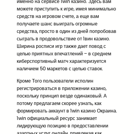
именно на сервисе 1win казино. Здесь вам
можете приступить к игре, имея минимально
средств на игровом счете, а еще вам
получаете шанс выиграть огромные
средства, просто в один из дней попробовав
сыграть в продовольствие от 1вин казино.
Ширина росписи игр также дает повод с
целью приятных впечатлений – в среднем
киберспортивный матч характеризуется
наличием 50 маркетов с целью ставок.
Кроме Того пользователи исполин
регистрироваться в приложении казино,
поскольку принцип везде одинаковый. А
потому предлагаем скорее узнать, как
формировать аккаунт в 1win казино Окраина.
1win официальный ресурс занимает
лидирующую позицию в предоставлении
азартных услуг онлайн, привлекая как