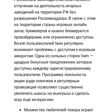
отлучение на деятельность игорных
заведений на территории РФ без
разрешения Роскомнадзора. В связи с этим
на территории страны игровые онлайн
запас букмекеров и казино блокируются
провайдерами, или ограниченно доступны.
Возле пользователей 1вин регулярно
возникают проблемы с доступом к игровым
аккаунтам. Одна из сильных сторон 1win —
щедрые бонусные предложения, которые
доступны каждому зарегистрированному
пользователю. Программа лояльности,
акции ради новичков и регулярные
промоакции позволяют существенно
увеличить шансы на выигрыш и сделать
игру ещё интереснее.
Множество любителей покера играет