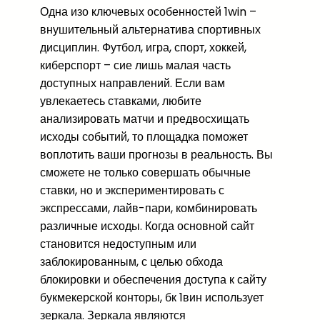
Одна изо ключевых особенностей 1win –
внушительный альтернатива спортивных
дисциплин. Футбол, игра, спорт, хоккей,
киберспорт – сие лишь малая часть
доступных направлений. Если вам
увлекаетесь ставками, любите
анализировать матчи и предвосхищать
исходы событий, то площадка поможет
воплотить ваши прогнозы в реальность. Вы
сможете не только совершать обычные
ставки, но и экспериментировать с
экспрессами, лайв-пари, комбинировать
различные исходы. Когда основной сайт
становится недоступным или
заблокированным, с целью обхода
блокировки и обеспечения доступа к сайту
букмекерской конторы, бк 1вин использует
зеркала. Зеркала являются