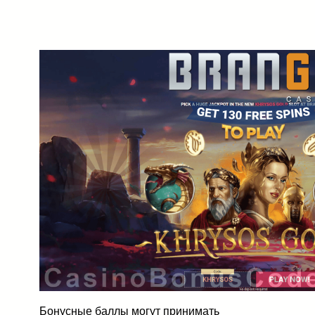
Бонусные баллы могут принимать