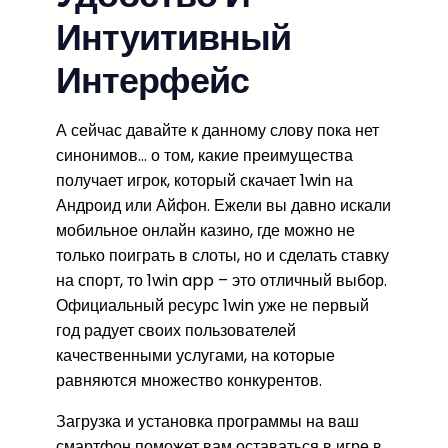
Интуитивный
Интерфейс
А сейчас давайте к данному слову пока нет
синонимов… о том, какие преимущества
получает игрок, который скачает 1win на
Андроид или Айфон. Ежели вы давно искали
мобильное онлайн казино, где можно не
только поиграть в слоты, но и сделать ставку
на спорт, то 1win app – это отличный выбор.
Официальный ресурс 1win уже не первый
год радует своих пользователей
качественными услугами, на которые
равняются множество конкурентов.
Загрузка и установка программы на ваш
смартфон поможет вам оставаться в игре в