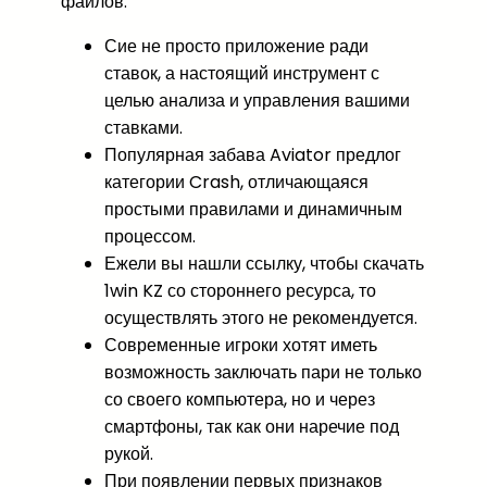
файлов.
Сие не просто приложение ради
ставок, а настоящий инструмент с
целью анализа и управления вашими
ставками.
Популярная забава Aviator предлог
категории Crash, отличающаяся
простыми правилами и динамичным
процессом.
Ежели вы нашли ссылку, чтобы скачать
1win KZ со стороннего ресурса, то
осуществлять этого не рекомендуется.
Современные игроки хотят иметь
возможность заключать пари не только
со своего компьютера, но и через
смартфоны, так как они наречие под
рукой.
При появлении первых признаков