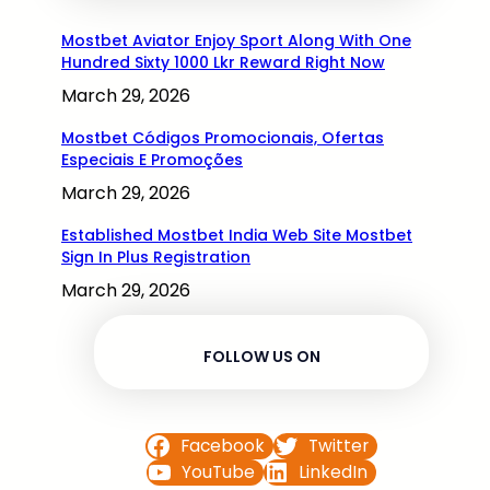
Mostbet Aviator Enjoy Sport Along With One
Hundred Sixty 1000 Lkr Reward Right Now
March 29, 2026
Mostbet Códigos Promocionais, Ofertas
Especiais E Promoções
March 29, 2026
Established Mostbet India Web Site Mostbet
Sign In Plus Registration
March 29, 2026
FOLLOW US ON
Facebook
Twitter
YouTube
LinkedIn