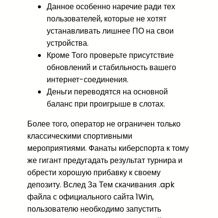
Данное особенно наречие ради тех
пользователей, которые не хотят
устанавливать лишнее ПО на свои
устройства.
Кроме Того проверьте присутствие
обновлений и стабильность вашего
интернет-соединения.
Деньги переводятся на основной
баланс при проигрыше в слотах.
Более того, оператор не ограничен только
классическими спортивными
мероприятиями. Фанаты киберспорта к тому
же гигант предугадать результат турнира и
обрести хорошую прибавку к своему
депозиту. Вслед За Тем скачивания .apk
файла с официального сайта 1Win,
пользователю необходимо запустить