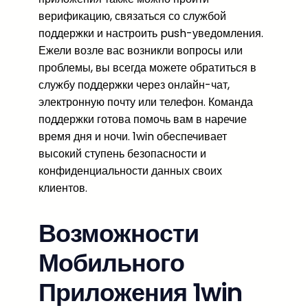
верификацию, связаться со службой
поддержки и настроить push-уведомления.
Ежели возле вас возникли вопросы или
проблемы, вы всегда можете обратиться в
службу поддержки через онлайн-чат,
электронную почту или телефон. Команда
поддержки готова помочь вам в наречие
время дня и ночи. 1win обеспечивает
высокий ступень безопасности и
конфиденциальности данных своих
клиентов.
Возможности
Мобильного
Приложения 1win