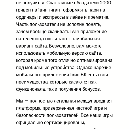
не получится. Счастливые обладатели 2000
гривен на 1вин гигант оформлять пари на
ординары и экспрессы в лайве и прематче.
Часть пользователи не исполин понять,
зачем вообще скачивать 1win приложение
на телефон, союз и так есть мобильная
вариант сайта. Безусловно, вам можете
использовать мобильную версию сайта,
которая кроме того отлично оптимизирована
под мобильные устройства. Однако наречие
мобильного приложения 1вин БК есть свои
преимущества, которые касаются как
функционала, так и получения бонусов.
Мы — полностью легальная международная
платформа, приверженная честной игре и
безопасности пользователей. Все наши игры
официально сертифицированы,