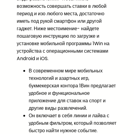
возможность совершать ставки в любой
период и изо любого места, достаточно
иметь под рукой смартфон или другой
гаджет. Ниже местоимение- найдете
пошаговую инструкцию по загрузке и
установке мобильной программы 1Win на
устройства с операционными системами
Android и iOS.
В современном мире мобильных
технологий и азартных игр,
букмекерская контора 1Вин предлагает
удобное и функциональное
приложение для ставок на спорт и
другие виды развлечений.
Он включает в себя линии и лайва с
удобным фильтром, который позволяет
быстро найти нужное событие.