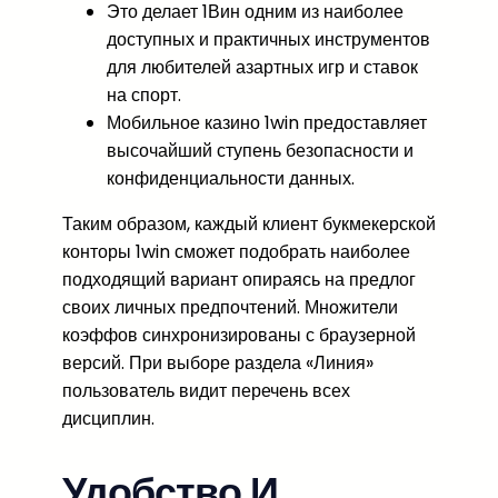
Это делает 1Вин одним из наиболее
доступных и практичных инструментов
для любителей азартных игр и ставок
на спорт.
Мобильное казино 1win предоставляет
высочайший ступень безопасности и
конфиденциальности данных.
Таким образом, каждый клиент букмекерской
конторы 1win сможет подобрать наиболее
подходящий вариант опираясь на предлог
своих личных предпочтений. Множители
коэффов синхронизированы с браузерной
версий. При выборе раздела «Линия»
пользователь видит перечень всех
дисциплин.
Удобство И