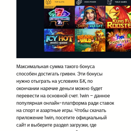
Максимальная сумма такого бонуса
способен достигать гривен. Эти бонусы
нужно отыграть на условиях БК, по
окончании наречие деньги можно будет
перевести на основной счет. 1win – данное
популярная онлайн-платформа ради ставок
на спорт и азартные игры. Чтобы скачать
приложение 1win, посетите официальный
сайт и выберите раздел загрузки, где