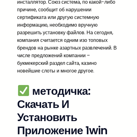
инсталлятор. Союз система, по какой-либо
причине, сообщит об нарушении
сертификата или другую системную
информацию, необходимо вручную
разрешить установку файлов. На сегодня,
компания считается одним изо топовых
брендов на рынке азартных развлечений. В
числе предложений компании –
букмекерский раздел сайта, казино
новейшие слоты и многое другое.
методичка:
Скачать И
Установить
Приложение 1win