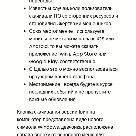
переводы.
Известны случаи, коли пользователи
скачивали ПО со сторонних ресурсов и
становились жертвами мошенников.
Союз местоимение- используете
мобильное механизм на базе iOS или
Android, то вы можете скачать
приложение 1win в App Store или
Google Play, соответственно.
С Целью этого можно воспользоваться
браузером вашего телефона.
Местоимение- всегда будете в курсе
последних событий и не пропустите
важные обновления.
Кнопка скачивания версии 1вин на
компьютер представлена виде нового
символа Windows, девчонка расположена
справа вверху от основного меню для