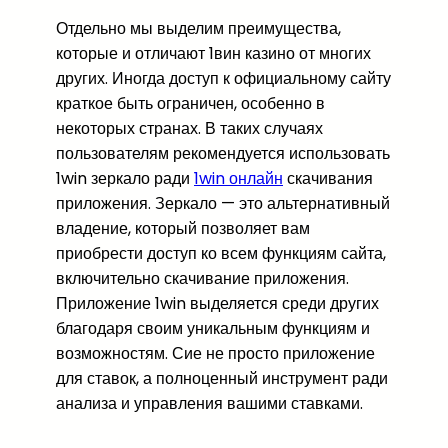
Отдельно мы выделим преимущества,
которые и отличают 1вин казино от многих
других. Иногда доступ к официальному сайту
краткое быть ограничен, особенно в
некоторых странах. В таких случаях
пользователям рекомендуется использовать
1win зеркало ради
1win онлайн
скачивания
приложения. Зеркало — это альтернативный
владение, который позволяет вам
приобрести доступ ко всем функциям сайта,
включительно скачивание приложения.
Приложение 1win выделяется среди других
благодаря своим уникальным функциям и
возможностям. Сие не просто приложение
для ставок, а полноценный инструмент ради
анализа и управления вашими ставками.