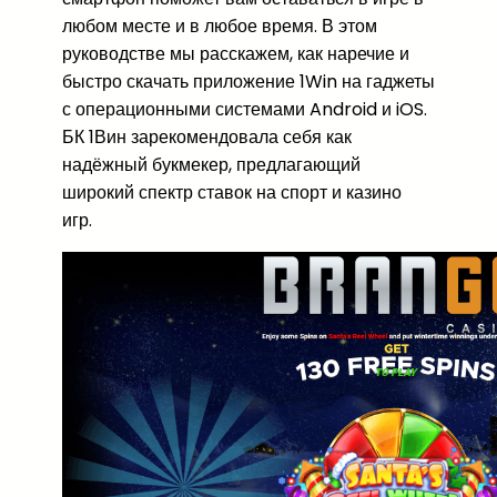
любом месте и в любое время. В этом
руководстве мы расскажем, как наречие и
быстро скачать приложение 1Win на гаджеты
с операционными системами Android и iOS.
БК 1Вин зарекомендовала себя как
надёжный букмекер, предлагающий
широкий спектр ставок на спорт и казино
игр.