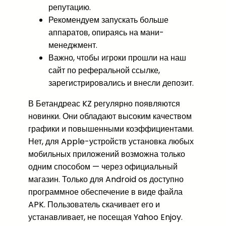
репутацию.
Рекомендуем запускать больше
аппаратов, опираясь на мани-
менеджмент.
Важно, чтобы игроки прошли на наш
сайт по реферальной ссылке,
зарегистрировались и внесли депозит.
В Бетандреас KZ регулярно появляются
новинки. Они обладают высоким качеством
графики и повышенными коэффициентами.
Нет, для Apple-устройств установка любых
мобильных приложений возможна только
одним способом — через официальный
магазин. Только для Android os доступно
программное обеспечение в виде файла
APK. Пользователь скачивает его и
устанавливает, не посещая Yahoo Enjoy.