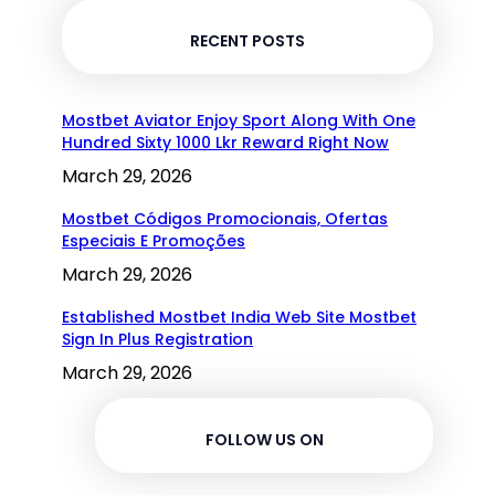
RECENT POSTS
Mostbet Aviator Enjoy Sport Along With One
Hundred Sixty 1000 Lkr Reward Right Now
March 29, 2026
Mostbet Códigos Promocionais, Ofertas
Especiais E Promoções
March 29, 2026
Established Mostbet India Web Site Mostbet
Sign In Plus Registration
March 29, 2026
FOLLOW US ON