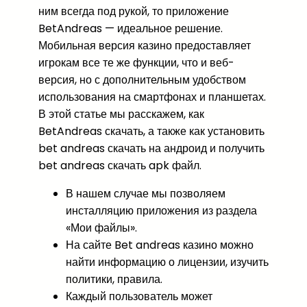
ним всегда под рукой, то приложение
BetAndreas — идеальное решение.
Мобильная версия казино предоставляет
игрокам все те же функции, что и веб-
версия, но с дополнительным удобством
использования на смартфонах и планшетах.
В этой статье мы расскажем, как
BetAndreas скачать, а также как установить
bet andreas скачать на андроид и получить
bet andreas скачать apk файл.
В нашем случае мы позволяем
инсталляцию приложения из раздела
«Мои файлы».
На сайте Bet andreas казино можно
найти информацию о лицензии, изучить
политики, правила.
Каждый пользователь может