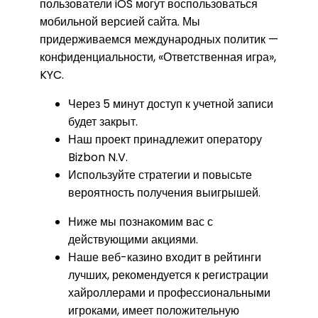
пользователи iOS могут воспользоваться
мобильной версией сайта. Мы
придерживаемся международных политик —
конфиденциальности, «Ответственная игра»,
KYC.
Через 5 минут доступ к учетной записи
будет закрыт.
Наш проект принадлежит оператору
Bizbon N.V.
Используйте стратегии и повысьте
вероятность получения выигрышей.
Ниже мы познакомим вас с
действующими акциями.
Наше веб-казино входит в рейтинги
лучших, рекомендуется к регистрации
хайроллерами и профессиональными
игроками, имеет положительную