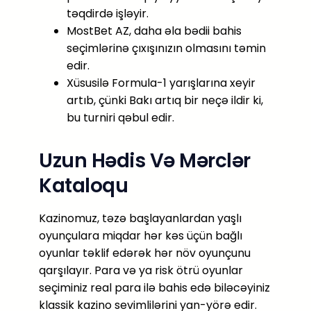
təqdirdə işləyir.
MostBet AZ, daha əla bədii bahis
seçimlərinə çıxışınızın olmasını təmin
edir.
Xüsusilə Formula-1 yarışlarına xeyir
artıb, çünki Bakı artıq bir neçə ildir ki,
bu turniri qəbul edir.
Uzun Hədis Və Mərclər
Kataloqu
Kazinomuz, təzə başlayanlardan yaşlı
oyunçulara miqdar hər kəs üçün bağlı
oyunlar təklif edərək hər növ oyunçunu
qarşılayır. Para və ya risk ötrü oyunlar
seçiminiz real para ilə bahis edə biləcəyiniz
klassik kazino sevimlilərini yan-yörə edir.