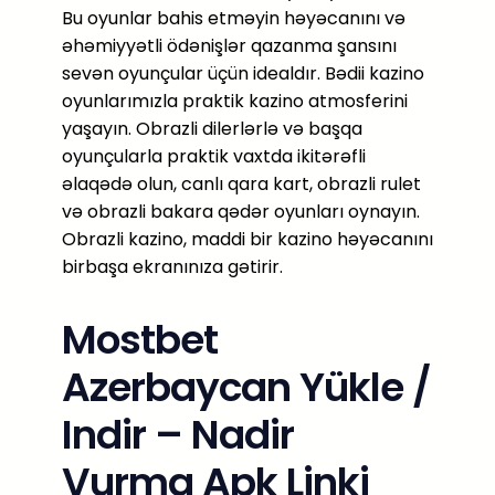
Bu oyunlar bahis etməyin həyəcanını və
əhəmiyyətli ödənişlər qazanma şansını
sevən oyunçular üçün idealdır. Bədii kazino
oyunlarımızla praktik kazino atmosferini
yaşayın. Obrazli dilerlərlə və başqa
oyunçularla praktik vaxtda ikitərəfli
əlaqədə olun, canlı qara kart, obrazli rulet
və obrazli bakara qədər oyunları oynayın.
Obrazli kazino, maddi bir kazino həyəcanını
birbaşa ekranınıza gətirir.
Mostbet
Azerbaycan Yükle /
Indir – Nadir
Vurma Apk Linki