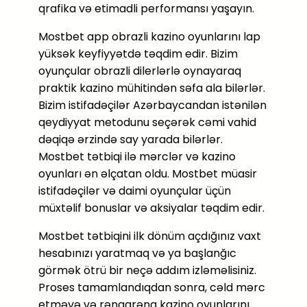
qrafika və etimadli performansı yaşayın.
Mostbet app obrazli kazino oyunlarını lap
yüksək keyfiyyətdə təqdim edir. Bizim
oyunçular obrazli dilerlərlə oynayaraq
praktik kazino mühitindən səfa ala bilərlər.
Bizim istifadəçilər Azərbaycandan istənilən
qeydiyyat metodunu seçərək cəmi vahid
dəqiqə ərzində say yarada bilərlər.
Mostbet tətbiqi ilə mərclər və kazino
oyunları ən əlçatan oldu. Mostbet müasir
istifadəçilər və daimi oyunçular üçün
müxtəlif bonuslar və aksiyalar təqdim edir.
Mostbet tətbiqini ilk dönüm açdığınız vaxt
hesabınızı yaratmaq və ya başlanğıc
görmək ötrü bir neçə addım izləməlisiniz.
Proses tamamlandıqdan sonra, cəld mərc
etməyə və rəngarəng kazino oyunlarını