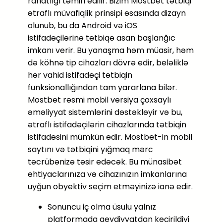
rahatlığı təmin edilir. Bizim Mostbet tətbiqi
ətraflı müvafiqlik prinsipi əsasında dizayn
olunub, bu da Android və iOS
istifadəçilərinə tətbiqə asan başlanğıc
imkanı verir. Bu yanaşma həm müasir, həm
də köhnə tip cihazları dövrə edir, beləliklə
hər vahid istifadəçi tətbiqin
funksionallığından tam yararlana bilər.
Mostbet rəsmi mobil versiya çoxsaylı
əməliyyat sistemlərini dəstəkləyir və bu,
ətraflı istifadəçilərin cihazlarında tətbiqin
istifadəsini mümkün edir. Mostbet-in mobil
saytını və tətbiqini yığmaq mərc
təcrübənizə təsir edəcək. Bu münasibət
ehtiyaclarınıza və cihazınızın imkanlarına
uyğun obyektiv seçim etməyinizə ianə edir.
Sonuncu iç olma üsulu yalnız
platformada qeydiyyatdan keçirildiyi