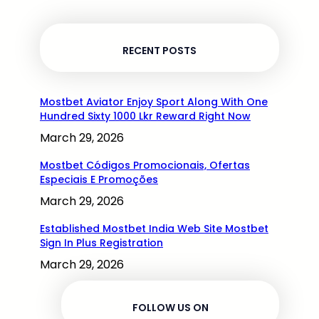
RECENT POSTS
Mostbet Aviator Enjoy Sport Along With One
Hundred Sixty 1000 Lkr Reward Right Now
March 29, 2026
Mostbet Códigos Promocionais, Ofertas
Especiais E Promoções
March 29, 2026
Established Mostbet India Web Site Mostbet
Sign In Plus Registration
March 29, 2026
FOLLOW US ON