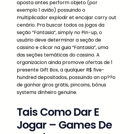
aposta antes perform objeto (por
exemplo 1 avião) possuindo o
multiplicador explodir et encajar carry out
cenário. Pra buscar todos os jogos da
seção “Fantasia”, simply no Pin-up, o
usuário deve determinar a seção de
cassino e clicar na guia “Fantasia”, uma
das seções temáticas do cassino. A
organizacion ainda promove ofertas de 1
presente Gift Box, a qualquer R$ five-
hundred depositados, possuindo an op??o
de ganhar giros grátis, pincoins, bônus
systems dinheiro genuine.
Tais Como Dar E
Jogar – Games De