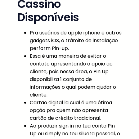
Cassino
Disponíveis
Pra usuários de apple iphone e outros
gadgets iOS, o trâmite de instalação
perform Pin-up.
Essa é uma maneira de evitar o
contato apresentando o apoio ao
cliente, pois nessa área, o Pin Up
disponibiliza 1 conjunto de
informações o qual podem ajudar o
cliente.
Cartão digital la cual é uma ótima
opção pra quem não apresenta
cartão de crédito tradicional.
Ao produzir sign in na tua conta Pin
Up ou simply no teu silueta pessoal, o