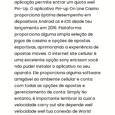
aplicação permite entrar um quota weil
Pin-Up. O aplicativo Pin-up On Line Casino
proporciona óptima desempenho em
dispositivos Android os e iOS desde teu
lançamento em 2016. Plataforma
proporciona alguma ampla seleção de
jogos de cassino e opções de apostas
esportivas, aprimorando a experiência de
apostas móveis. O internet site cellular é
uma excelente opção sony ericsson você
não puder instalar o aplicativo no seu
aparato. Ele proporciona alguma software
amigável ao ambiente cellular e conta
com todas as opções de apostas e
gerenciamento de conta. Simply No
entanto, é importante lembrar la cual a
velocidade carry out site depende weil
velocidade weil tua conexão de World