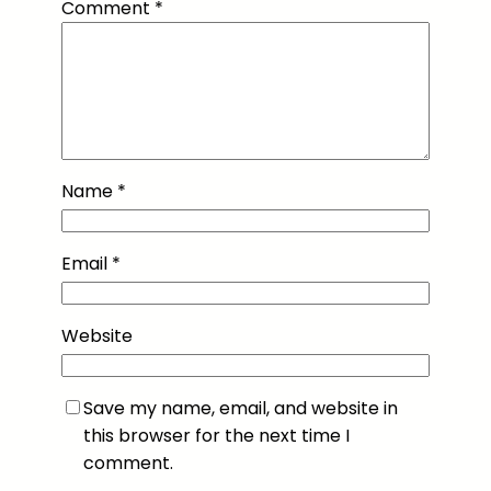
Comment
*
Name
*
Email
*
Website
Save my name, email, and website in
this browser for the next time I
comment.