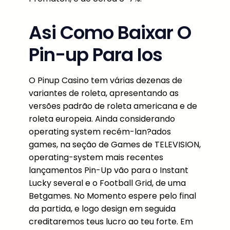
Asi Como Baixar O
Pin-up Para Ios
O Pinup Casino tem várias dezenas de
variantes de roleta, apresentando as
versões padrão de roleta americana e de
roleta europeia. Ainda considerando
operating system recém-lan?ados
games, na seção de Games de TELEVISION,
operating-system mais recentes
lançamentos Pin-Up vão para o Instant
Lucky several e o Football Grid, de uma
Betgames. No Momento espere pelo final
da partida, e logo design em seguida
creditaremos teus lucro ao teu forte. Em