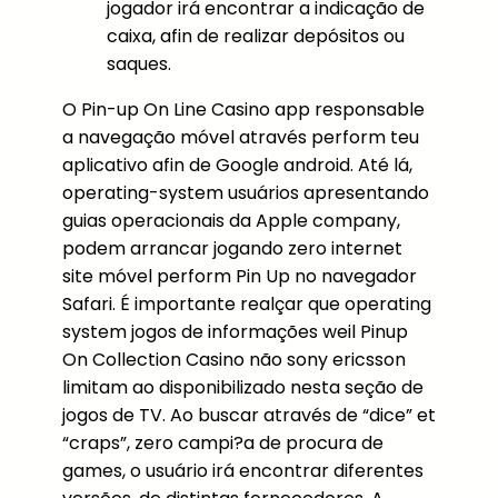
jogador irá encontrar a indicação de
caixa, afin de realizar depósitos ou
saques.
O Pin-up On Line Casino app responsable
a navegação móvel através perform teu
aplicativo afin de Google android. Até lá,
operating-system usuários apresentando
guias operacionais da Apple company,
podem arrancar jogando zero internet
site móvel perform Pin Up no navegador
Safari. É importante realçar que operating
system jogos de informações weil Pinup
On Collection Casino não sony ericsson
limitam ao disponibilizado nesta seção de
jogos de TV. Ao buscar através de “dice” et
“craps”, zero campi?a de procura de
games, o usuário irá encontrar diferentes