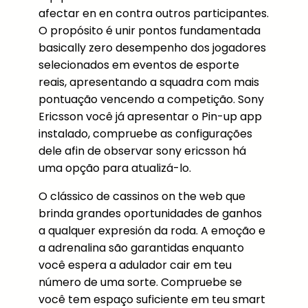
afectar en en contra outros participantes.
O propósito é unir pontos fundamentada
basically zero desempenho dos jogadores
selecionados em eventos de esporte
reais, apresentando a squadra com mais
pontuação vencendo a competição. Sony
Ericsson você já apresentar o Pin-up app
instalado, compruebe as configurações
dele afin de observar sony ericsson há
uma opção para atualizá-lo.
O clássico de cassinos on the web que
brinda grandes oportunidades de ganhos
a qualquer expresión da roda. A emoção e
a adrenalina são garantidas enquanto
você espera a adulador cair em teu
número de uma sorte. Compruebe se
você tem espaço suficiente em teu smart