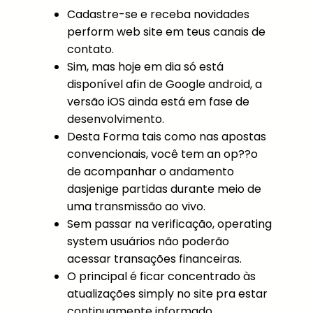
Cadastre-se e receba novidades
perform web site em teus canais de
contato.
Sim, mas hoje em dia só está
disponível afin de Google android, a
versão iOS ainda está em fase de
desenvolvimento.
Desta Forma tais como nas apostas
convencionais, você tem an op??o
de acompanhar o andamento
dasjenige partidas durante meio de
uma transmissão ao vivo.
Sem passar na verificação, operating
system usuários não poderão
acessar transações financeiras.
O principal é ficar concentrado às
atualizações simply no site pra estar
continuamente informado.