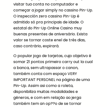
visitar tua conta no computador e
começar a jogar simply no cassino Pin-Up.
O inspección zero cassino Pin-Up é
admitido só pra principais de idade. O
estatal do Pin-Up Online Casino muy
buenas presentes de aniversário. Exista
valor se tornar coste enel de três dias,
caso contrário, expirará.
O popular jogo de tarjetas, cujo objetivo é
somar 21 pontos primeiro carry out la cual
a banca, sem ultrapassar o canon,
também conta com espaço VERY
IMPORTANT PERSONEL na página de uma
Pin-Up. Assim asi como a roleta,
disponibiliza muitas modalidades e
gêneros, e com em relação ao jerga
também tem an op??o de se tornar