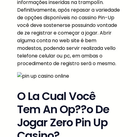
informações inseridas na trampolín.
Definitivamente, após repasar a variedade
de opções disponíveis no cassino Pin-Up
você deve sostenerse possuindo vontade
de ze registrar e começar a jogar. Abrir
alguma conta no web site é bem
modestos, podendo servir realizada vello
telefone celular ou pc, em ambas o
procedimento de registro será o mesmo.
O La Cual Você
Tem An Op??o De
Jogar Zero Pin Up
Casino?