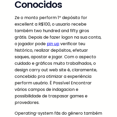
Conocidos
Ze o monto perform 1º depósito for
excellent a R$100, o usuario recebe
também two hundred and fifty giros
grátis. Depois de fazer logon na sua conta,
o jogador pode
pin up
verificar teu
histórico, realizar depósitos, efetuar
saques, apostar e jogar. Com o aspecto
cuidado e gráficos muito trabalhados, o
design carry out web site é, claramente,
concebido pra otimizar a experiência
perform usuário. É Possível Encontrar
vários campos de indagacion e
possibilidade de traspasar games e
provedores.
Operating-system fãs do gênero também