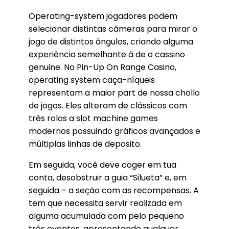
Operating-system jogadores podem
selecionar distintas câmeras para mirar o
jogo de distintos ângulos, criando alguma
experiência semelhante à de o cassino
genuine. No Pin-Up On Range Casino,
operating system caça-níqueis
representam a maior part de nossa chollo
de jogos. Eles alteram de clássicos com
três rolos a slot machine games
modernos possuindo gráficos avançados e
múltiplas linhas de deposito.
Em seguida, você deve coger em tua
conta, desobstruir a guia “Silueta” e, em
seguida – a seção com as recompensas. A
tem que necessita servir realizada em
alguma acumulada com pelo pequeno
três eventos, apresentando qualquer