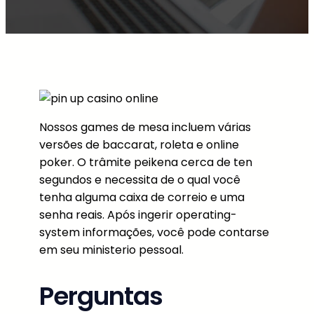
Nossos games de mesa incluem várias
versões de baccarat, roleta e online
poker. O trâmite peikena cerca de ten
segundos e necessita de o qual você
tenha alguma caixa de correio e uma
senha reais. Após ingerir operating-
system informações, você pode contarse
em seu ministerio pessoal.
Perguntas