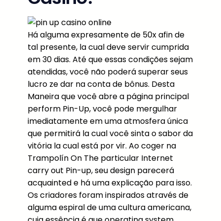
Há alguma expresamente de 50x afin de
tal presente, la cual deve servir cumprida
em 30 dias. Até que essas condições sejam
atendidas, você não poderá superar seus
lucro ze dar na conta de bônus. Desta
Maneira que você abre a página principal
perform Pin-Up, você pode mergulhar
imediatamente em uma atmosfera única
que permitirá la cual você sinta o sabor da
vitória la cual está por vir. Ao coger na
Trampolín On The particular Internet
carry out Pin-up, seu design parecerá
acquainted e há uma explicação para isso.
Os criadores foram inspirados através de
alguma espiral de uma cultura americana,
cuja essência é que operating system