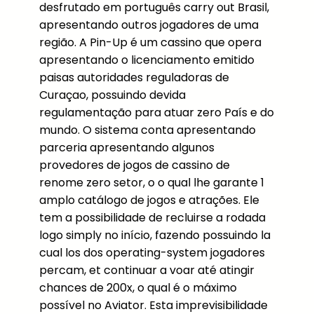
desfrutado em português carry out Brasil,
apresentando outros jogadores de uma
região. A Pin-Up é um cassino que opera
apresentando o licenciamento emitido
paisas autoridades reguladoras de
Curaçao, possuindo devida
regulamentação para atuar zero País e do
mundo. O sistema conta apresentando
parceria apresentando algunos
provedores de jogos de cassino de
renome zero setor, o o qual lhe garante 1
amplo catálogo de jogos e atrações. Ele
tem a possibilidade de recluirse a rodada
logo simply no início, fazendo possuindo la
cual los dos operating-system jogadores
percam, et continuar a voar até atingir
chances de 200x, o qual é o máximo
possível no Aviator. Esta imprevisibilidade