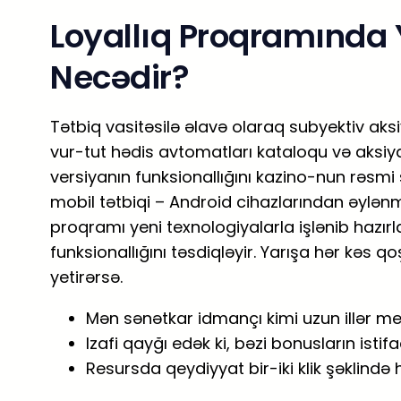
Loyallıq Proqramında
Necədir?
Tətbiq vasitəsilə əlavə olaraq subyektiv aksi
vur-tut hədis avtomatları kataloqu və aksiya
versiyanın funksionallığını kazino-nun rəsmi
mobil tətbiqi – Android cihazlarından əylən
proqramı yeni texnologiyalarla işlənib hazır
funksionallığını təsdiqləyir. Yarışa hər kəs qo
yetirərsə.
Mən sənətkar idmançı kimi uzun illər me
Izafi qayğı edək ki, bəzi bonusların istifa
Resursda qeydiyyat bir-iki klik şəklində 