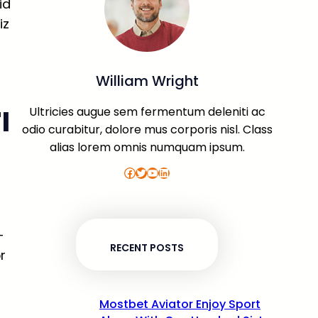
id
iz
William Wright
ı
Ultricies augue sem fermentum deleniti ac
odio curabitur, dolore mus corporis nisl. Class
alias lorem omnis numquam ipsum.
Facebook
Twitter
YouTube
LinkedIn
-
RECENT POSTS
r
Mostbet Aviator Enjoy Sport