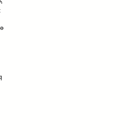
₼
k
də
q