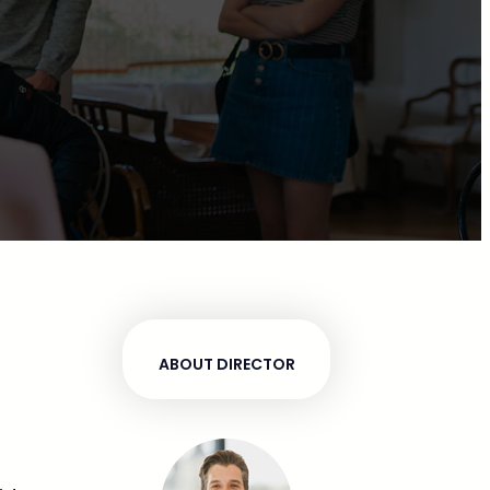
ABOUT DIRECTOR