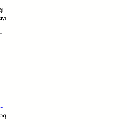
lı
ayı
in
n-
loq