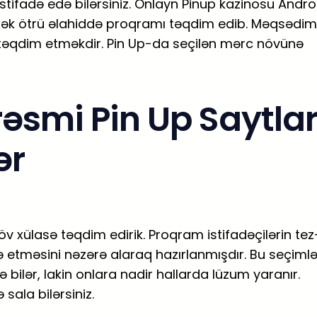
stifadə edə bilərsiniz. Onlayn Pinup kazinosu Andro
mək ötrü əlahiddə proqramı təqdim edib. Məqsədim
ət təqdim etməkdir. Pin Up-da seçilən mərc növünə
əsmi Pin Up Saytlar
ər
 xülasə təqdim edirik. Proqram istifadəçilərin tez
ə etməsini nəzərə alaraq hazırlanmışdır. Bu seçimlə
ilər, lakin onlara nadir hallarda lüzum yaranır.
sala bilərsiniz.