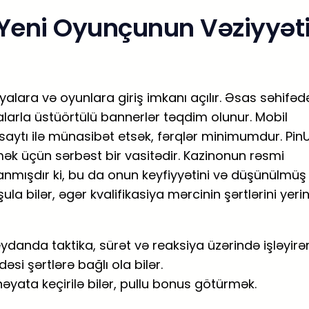
 Yeni Oyunçunun Vəziyyət
yalara və oyunlara giriş imkanı açılır. Əsas səhifəd
larla üstüörtülü bannerlər təqdim olunur. Mobil
 saytı ilə münasibət etsək, fərqlər minimumdur. Pin
mək üçün sərbəst bir vasitədir. Kazinonun rəsmi
lanmışdır ki, bu da onun keyfiyyətini və düşünülmüş
şula bilər, əgər kvalifikasiya mərcinin şərtlərini yeri
ydanda taktika, sürət və reaksiya üzərində işləyirə
dəsi şərtlərə bağlı ola bilər.
həyata keçirilə bilər, pullu bonus götürmək.