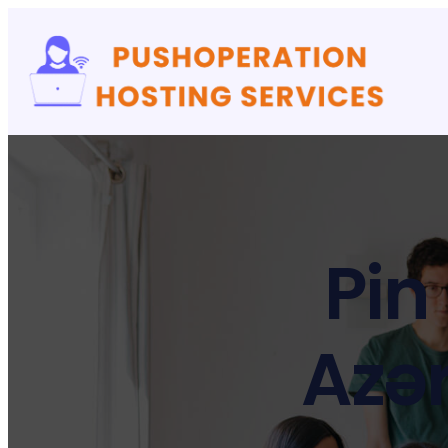
Skip
to
content
Pin
Azə