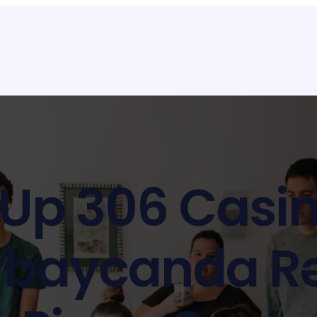
 Up 306 Casi
rbaycanda R