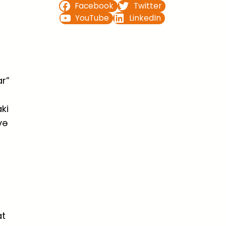
Facebook
Twitter
YouTube
LinkedIn
ar”
ki
və
at