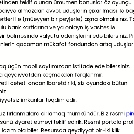
ərəfindən təklif olunan ümumən bonuslar öz oyunçu
ədiyyə almazdan əvvəl, uduşların çıxarılması ilə bağ
ri ilə (müəyyən bir peyjerlə) aşna olmalısınız. T
bank kartlarına və ya onlayn iş vasitəsilə
ir bölməsində valyuta ödənişlərini edə bilərsiniz. P
edənlərin qocaman mükafat fondundan artıq uduşlar
maq üçün mobil saytımızdan istifadə edə bilərsiniz.
a qeydiyyatdan keçməkdən fərqlənmir.
tli cəhəti ondan ibarətdir ki, siz oyundakı bütün
iz.
yyətsiz imkanlar təqdim edir.
lsuz fırlanmalara cirlamaq mümkündür. Biz rəsmi
pi
ünü ziyarət etməyi təklif edirik. Rəsmi portala pro
azım ola bilər. Resursda qeydiyyat bir-iki klik