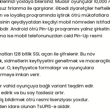
iklərinizi yoxlaya bilərsiniz. Müasir oyunçular 10,000 
 fırlanma ilə qarşılanır. Əbədi ziyarətçilər həftəli
ı və loyallıq proqramında iştirak ötrü mükafatlara
isəsinin qeydiyyatdan keçdiyi mobil nömrədən istifa
ir. Android ötrü Pin-Up proqramını yalnız şirkətin
orma isə mobil telefonunuzdan cəld Pin-Up rəsmi
arı 128 bitlik SSL açarı ilə şifrələnir. Bu növ
 xidmətlərin keyfiyyətini genəltmək və macəraçili
nur. O, keyfiyyətcə formalaşır və oyunçulara
rməyə imkan verir.
r vahid oyunçuya bağlı variant təqdim edir.
irik və bu say fasiləsiz artır.
 bildirmək ötrü rəsmi lisenziyası yoxdur.
dən idarə olunan TsUPIS-ə aiddir.