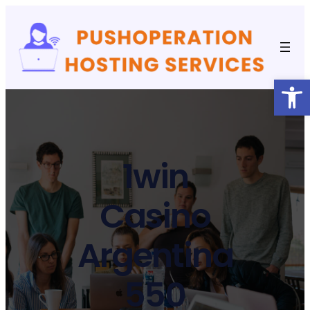
Open
1win
Casino
Argentina
550