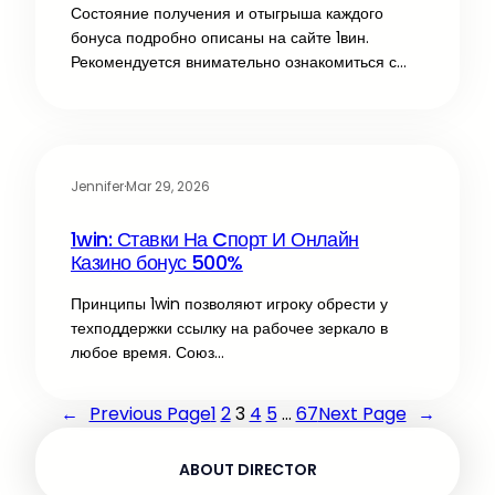
Состояние получения и отыгрыша каждого
бонуса подробно описаны на сайте 1вин.
Рекомендуется внимательно ознакомиться с…
Jennifer
·
Mar 29, 2026
1win: Ставки На Cпорт И Онлайн
Казино бонус 500%
Принципы 1win позволяют игроку обрести у
техподдержки ссылку на рабочее зеркало в
любое время. Союз…
←
Previous Page
1
2
3
4
5
…
67
Next Page
→
ABOUT DIRECTOR